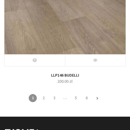
LLP146 BUDELLI
200.00
zł
…
1
2
3
5
6