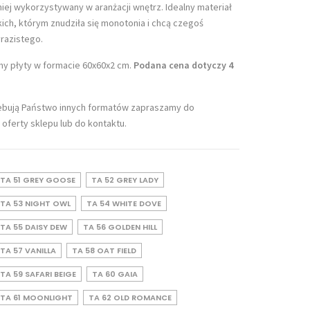
iej wykorzystywany w aranżacji wnętrz. Idealny materiał
ich, którym znudziła się monotonia i chcą czegoś
yrazistego.
y płyty w formacie 60x60x2 cm.
Podana cena dotyczy 4
zebują Państwo innych formatów zapraszamy do
 oferty sklepu lub do kontaktu.
TA 51 GREY GOOSE
TA 52 GREY LADY
TA 53 NIGHT OWL
TA 54 WHITE DOVE
TA 55 DAISY DEW
TA 56 GOLDEN HILL
TA 57 VANILLA
TA 58 OAT FIELD
TA 59 SAFARI BEIGE
TA 60 GAIA
TA 61 MOONLIGHT
TA 62 OLD ROMANCE