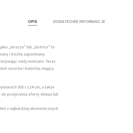
OPIS
DODATKOWE INFORMACJE
o „terazzo” lub „lastrico” to
iany i trochę zapomniany.
zeżywając swój renesans. Teraz
wybór wzorów i kolorów, mający
miarach 305 x 124 cm, a także
 do przejrzenia oferty sklepu lub
jeden z najbardziej ekonomicznych