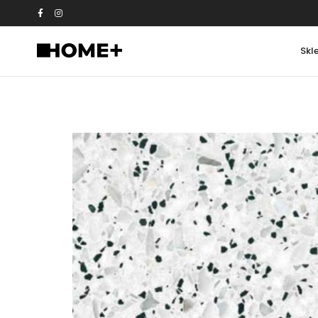
Skl
Meble i dodatki
Panele winylow
Wieszaki sufitowe
Korlok
Wieszaki ścienne
LooseLay
Stojaki
Stoliki
Studio-62