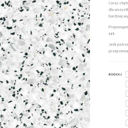
Coraz chętn
dla wszystk
bardziej w
Proponujem
szt.
Jeśli potr
przejrzenia
RODZAJ