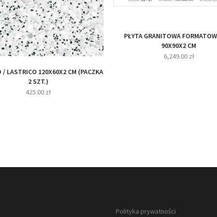
PŁYTA GRANITOWA FORMATOW
90X90X2 CM
6,249.00
zł
 / LASTRICO 120X60X2 CM (PACZKA
2 SZT.)
425.00
zł
Polityka prywatności