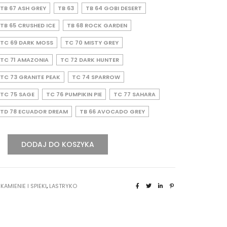
TB 67 ASH GREY
TB 63
TB 64 GOBI DESERT
TB 65 CRUSHED ICE
TB 68 ROCK GARDEN
TC 69 DARK MOSS
TC 70 MISTY GREY
TC 71 AMAZONIA
TC 72 DARK HUNTER
TC 73 GRANITE PEAK
TC 74 SPARROW
TC 75 SAGE
TC 76 PUMPIKIN PIE
TC 77 SAHARA
TD 78 ECUADOR DREAM
TB 66 AVOCADO GREY
DODAJ DO KOSZYKA
O
:
KAMIENIE I SPIEKI
,
LASTRYKO