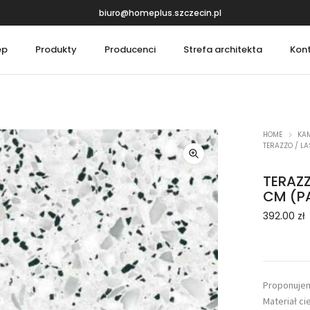
biuro@homeplus.szczecin.pl
ep
Produkty
Producenci
Strefa architekta
Kon
e
Kamienie i spieki
Kamień naturalny
HOME
KAM
TERAZZO / L
Lastrico
TERAZ
CM (PA
392.00
zł
Proponujem
Materiał c
Design Flooring
Princ Parket