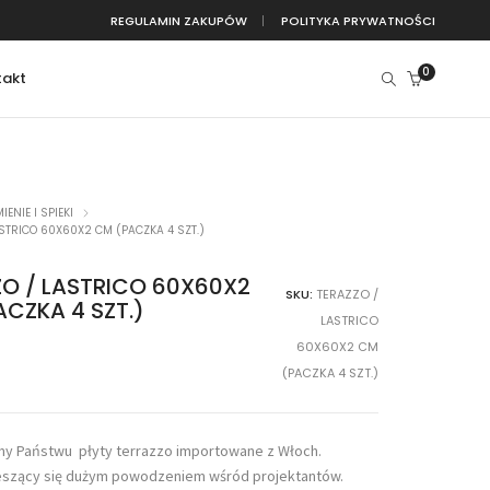
REGULAMIN ZAKUPÓW
POLITYKA PRYWATNOŚCI
0
takt
IENIE I SPIEKI
ASTRICO 60X60X2 CM (PACZKA 4 SZT.)
ZO / LASTRICO 60X60X2
SKU:
TERAZZO /
CZKA 4 SZT.)
LASTRICO
60X60X2 CM
(PACZKA 4 SZT.)
y Państwu płyty terrazzo importowane z Włoch.
ieszący się dużym powodzeniem wśród projektantów.
Lapitec