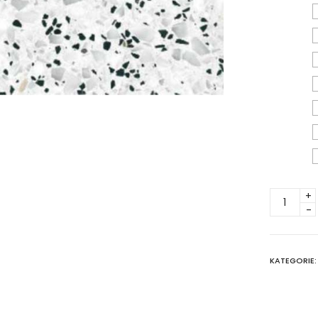
TERAZZO
/
LASTRIC
60X60X2
CM
KATEGORIE
(PACZKA
4
SZT.)
quantity