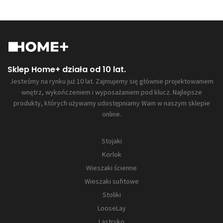
Sklep Home+ działa od 10 lat.
Jesteśmy na rynku już 10 lat. Zajmujemy się głównie projektowaniem
wnętrz, wykończeniem i wyposażaniem pod klucz. Najlepsze
produkty, których używamy udostępniamy Wam w naszym sklepie
online.
Stojaki
Korlok
Wieszaki ścienne
Wieszaki sufitowe
Stoliki
LooseLay
Lastryko