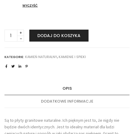
WYCZYŚĆ
PŁYTA
DODAJ DO KOSZYKA
GRANITOWA
FORMATOWANA
90X90X2
KATEGORIE:
KAMIEŃ NATURALNY
,
KAMIENIE I SPIEKI
CM
quantity
OPIS
DODATKOWE INFORMACJE
Są to płyty granitowe naturalne. Ich pięknym jest to, że nigdy nie
będzie dwóch identycznych. Jest to idealny materiał dla ludzi
ceniących naturę i sposób w jaki obdarza nas pięknem. Granit to