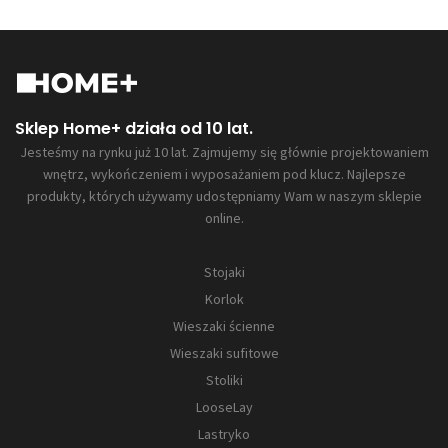
Sklep Home+ działa od 10 lat.
Jesteśmy na rynku już 10 lat. Zajmujemy się głównie projektowaniem
wnętrz, wykończeniem i wyposażaniem pod klucz. Najlepsze
produkty, których używamy udostępniamy Wam w naszym sklepie
online.
Stojaki
Korlok
Wieszaki ścienne
Wieszaki sufitowe
Stoliki
LooseLay
Lastryko