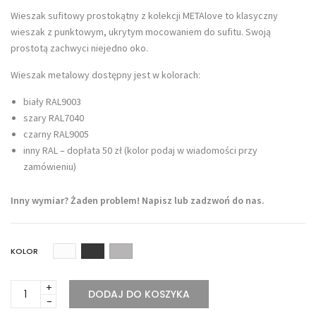
Wieszak sufitowy prostokątny z kolekcji METAlove to klasyczny
wieszak z punktowym, ukrytym mocowaniem do sufitu. Swoją
prostotą zachwyci niejedno oko.
Wieszak metalowy dostępny jest w kolorach:
biały RAL9003
szary RAL7040
czarny RAL9005
inny RAL – dopłata 50 zł (kolor podaj w wiadomości przy
zamówieniu)
Inny wymiar? Żaden problem! Napisz lub zadzwoń do nas.
KOLOR
WIESZAK
DODAJ DO KOSZYKA
METALOWY