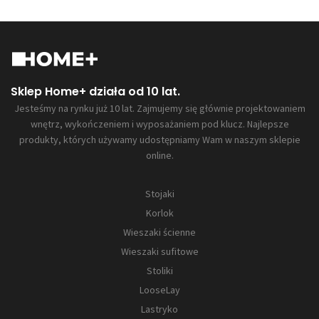
Sklep Home+ działa od 10 lat.
Jesteśmy na rynku już 10 lat. Zajmujemy się głównie projektowaniem
wnętrz, wykończeniem i wyposażaniem pod klucz. Najlepsze
produkty, których używamy udostępniamy Wam w naszym sklepie
online.
Stojaki
Korlok
Wieszaki ścienne
Wieszaki sufitowe
Stoliki
LooseLay
Lastryko