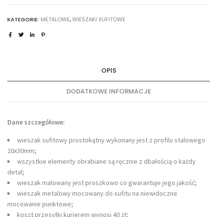
SUFITOWY
PROSTOKĄT
KATEGORIE:
METALOWE
,
WIESZAKI SUFITOWE
UKRYTE
MOCOWANIE
quantity
OPIS
DODATKOWE INFORMACJE
Dane szczegółowe:
wieszak sufitowy prostokątny wykonany jest z profilu stalowego
20x30mm;
wszystkie elementy obrabiane są ręcznie z dbałością o każdy
detal;
wieszak malowany jest proszkowo co gwarantuje jego jakość;
wieszak metalowy mocowany do sufitu na niewidoczne
mocowanie punktowe;
koszt przesyłki kurierem wynosi 40 zł;